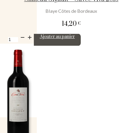
Blaye Côtes de Bordeaux
14,20
€
quantité
Ajouter au panier
de
Château
Gigault
-
Cuvée
Viva
2016