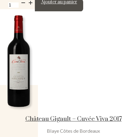
quantité
Ajouter au panier
de
Château
Gigault
-
Cuvée
Viva
2016
Château Gigault – Cuvée Viva 2017
Blaye Côtes de Bordeaux