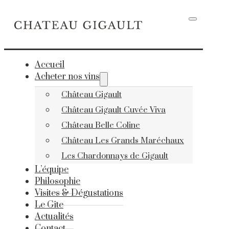
Accueil
Acheter nos vins
Château Gigault
Château Gigault Cuvée Viva
Château Belle Coline
Château Les Grands Maréchaux
Les Chardonnays de Gigault
L’équipe
Philosophie
Visites & Dégustations
Le Gîte
Actualités
Contact