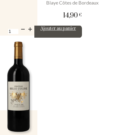
Blaye Côtes de Bordeaux
14,90
€
quantité
Ajouter au panier
de
Château
Belle
Coline
2019