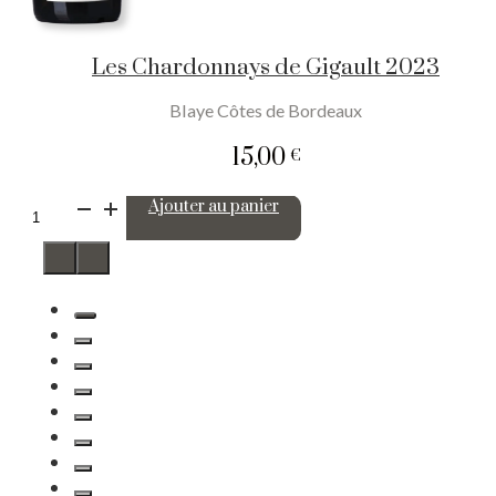
Les Chardonnays de Gigault 2023
Blaye Côtes de Bordeaux
15,00
€
quantité
Ajouter au panier
de
Les
Chardonnays
de
Gigault
2023