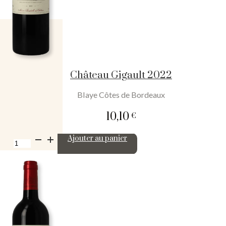
Château Gigault 2022
Blaye Côtes de Bordeaux
10,10
€
quantité
Ajouter au panier
de
Château
Gigault
2022