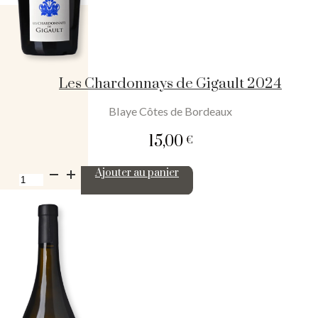
Les Chardonnays de Gigault 2024
Blaye Côtes de Bordeaux
15,00
€
quantité
Ajouter au panier
de
Les
Chardonnays
de
Gigault
2024