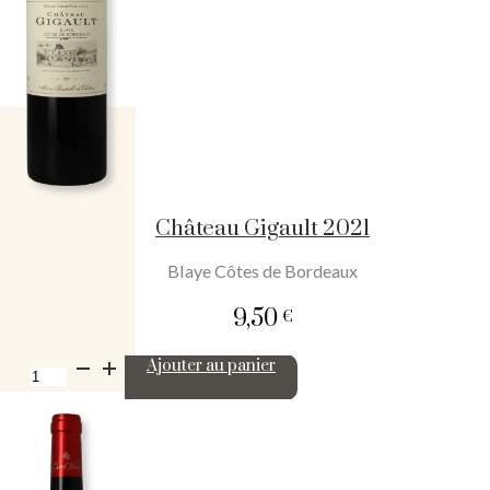
Château Gigault 2021
Blaye Côtes de Bordeaux
9,50
€
quantité
Ajouter au panier
de
Château
Gigault
2021