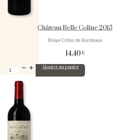
Château Belle Coline 2015
Blaye Côtes de Bordeaux
14,40
€
quantité
Ajouter au panier
de
Château
Belle
Coline
2015