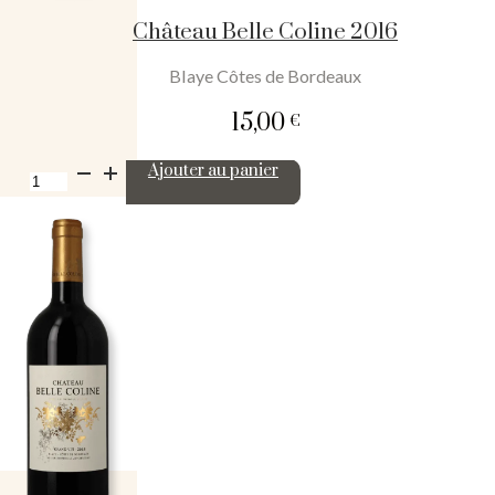
Château Belle Coline 2016
Blaye Côtes de Bordeaux
15,00
€
quantité
Ajouter au panier
de
Château
Belle
Coline
2016