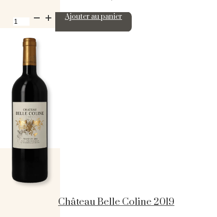
quantité
Ajouter au panier
de
Château
Les
Grands
Maréchaux
2018
Château Belle Coline 2019