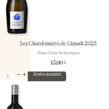
Les Chardonnays de Gigault 2023
Blaye Côtes de Bordeaux
15,00
€
quantité
Ajouter au panier
de
Les
Chardonnays
de
Gigault
2023