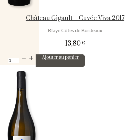
Château Gigault – Cuvée Viva 2017
Blaye Côtes de Bordeaux
13,80
€
quantité
Ajouter au panier
de
Château
Gigault
-
Cuvée
Viva
2017