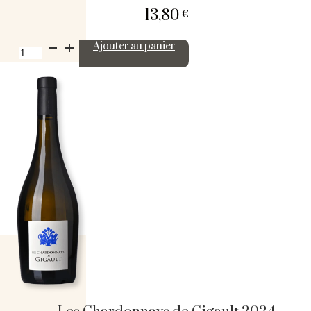
13,80
€
quantité
Ajouter au panier
de
Château
Gigault
-
Cuvée
Viva
2017