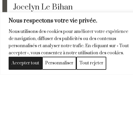
Jocelyn Le Bihan
Nous respectons votre vie privée.
Jocelyn a rejoint l’équipe en juillet 2021.
Nous utilisons des cookies pour améliorer votre expérience
de navigation, diffuser des publicités ou des contenus
personnalisés et analyser notre trafic. En cliquant sur « Tout
accepter », vous consentez à notre utilisation des cookies.
Accepter tout
Personnaliser
Tout rejeter
RESPONSABLE DES HABILLAGES