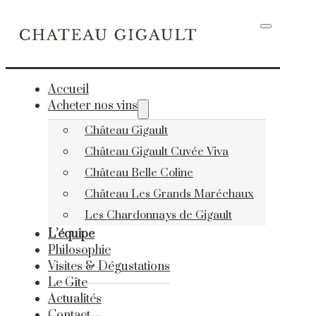
Accueil
Acheter nos vins
Château Gigault
Château Gigault Cuvée Viva
Château Belle Coline
Château Les Grands Maréchaux
Les Chardonnays de Gigault
L’équipe
Philosophie
Visites & Dégustations
Le Gîte
Actualités
Contact