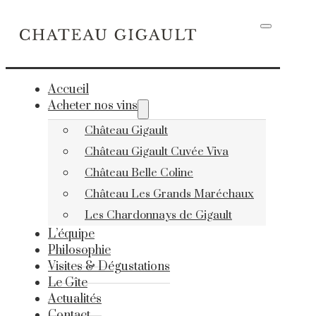
Accueil
Acheter nos vins
Château Gigault
Château Gigault Cuvée Viva
Château Belle Coline
Château Les Grands Maréchaux
Les Chardonnays de Gigault
L’équipe
Philosophie
Visites & Dégustations
Le Gîte
Actualités
Contact