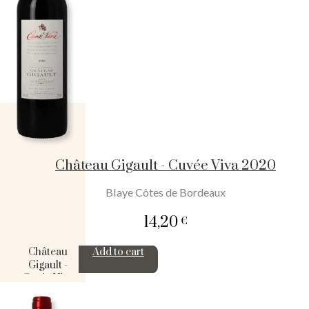
Château Gigault - Cuvée Viva 2020
Blaye Côtes de Bordeaux
14,20
€
Château
Add to cart
Gigault -
Cuvée Viva
2020
quantity