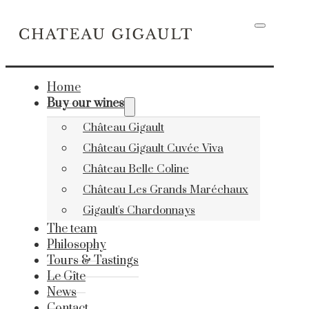
Home
Buy our wines
Château Gigault
Château Gigault Cuvée Viva
Château Belle Coline
Château Les Grands Maréchaux
Gigault's Chardonnays
The team
Philosophy
Tours & Tastings
Le Gîte
News
Contact