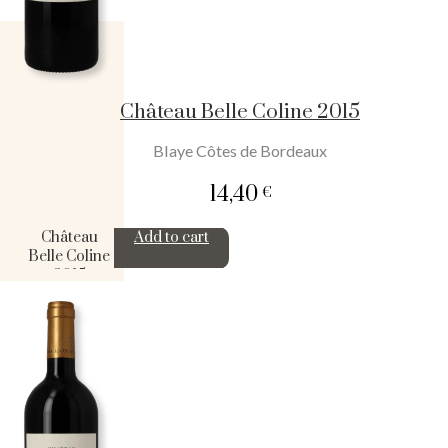
Château Belle Coline 2015
Blaye Côtes de Bordeaux
14,40
€
Château
Add to cart
Belle Coline
2015
quantity