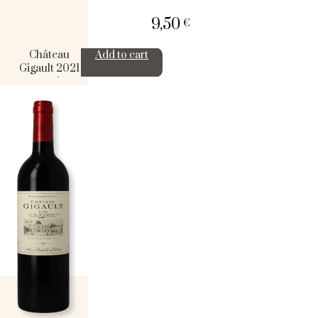
9,50
€
Château
Add to cart
Gigault 2021
quantity