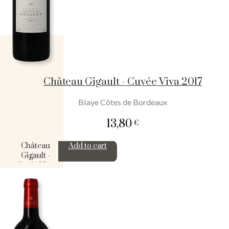
Château Gigault - Cuvée Viva 2017
Blaye Côtes de Bordeaux
13,80
€
Château
Add to cart
Gigault -
Cuvée Viva
2017
quantity