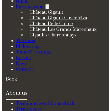
Home
Buy our wines
Château Gigault
Château Gigault Cuvée Viva
Château Belle Coline
Château Les Grands Maréchaux
Gigault's Chardonnays
The team
Philosophy
Tours & Tastings
Le Gîte
News
Contact
Book
About us
Terms and conditions of sale
Terms of use